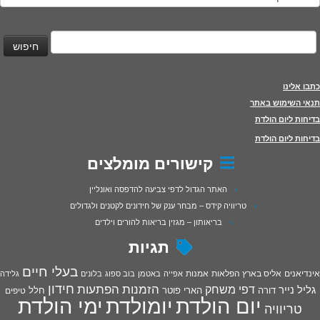
יפוש:
כתבו אלינו
תנאי השימוש באתר
בדיחות ליום הולדת
בדיחות ליום הולדת
קישורים מומלצים
האתר הגדול לדפי צביעה להדפסה ואונליין
טריוויה קידס – מבחר ענק של חידונים לקטנים ולגדולים
בריאותון – מגזין בריאות להורים וילדים
תגיות
בעלי חיים
אינדיאנים
אליס בארץ הפלאות
אמנות
אפייה
באטמן
בוב ספוג
בלונים
גלידה
חידון
הפתעות
דפי משחק
הזמנות
גליל נייר
דורה
הארי פוטר
חלל
טיפים
יום הולדת
יומולדת
ימי הולדת
טריוויה