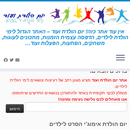
לג
תוכן
אין עוד אתר כזה! יום הולדת ועוד – האתר הגדול לימי
הולדת לילדים, הדפסה עצמית הזמנות, מתכונים לעוגות,
דף הבית
»
יצירה
»
רקדניות להדפסה והרכבה
משחקים, הפתעות, הפעלות ועוד…
לחצו לנו לייק בפייסבוק
ברוכים הבאים!
אתר יום הולדת ועוד
מציע מגוון רחב של רעיונות ונושאים לימי הולדת
לילדים.
מומלץ לבקר תקופתית באתר ולהתעדכן בנושאים החדשים שיתווספו.
אנו מאחלים לכם גלישה נעימה ומהנה!
חיפוש:
יום הולדת אימוג'י הסרט לילדים