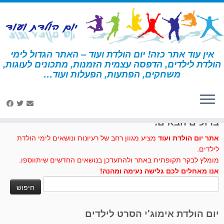
לג
תוכן
אין עוד אתר כזה! יום הולדת ועוד – האתר הגדול לימי
הולדת לילדים, הדפסה עצמית הזמנות, מתכונים לעוגות,
דף הבית
»
יצירה
»
שומר ארמון המלכה
משחקים, הפתעות, הפעלות ועוד…
לחצו לנו לייק בפייסבוק
ברוכים הבאים!
אתר יום הולדת ועוד
מציע מגוון רחב של רעיונות ונושאים לימי הולדת
לילדים.
מומלץ לבקר תקופתית באתר ולהתעדכן בנושאים החדשים שיתווספו.
אנו מאחלים לכם גלישה נעימה ומהנה!
חיפוש:
יום הולדת אימוג'י הסרט לילדים