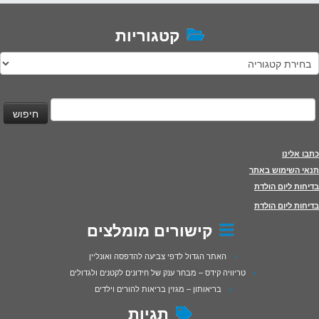
קטגוריות
טגוריות
יפוש:
כתבו אלינו
תנאי השימוש באתר
בדיחות ליום הולדת
בדיחות ליום הולדת
קישורים מומלצים
האתר הגדול לדפי צביעה להדפסה ואונליין
טריוויה קידס – מבחר ענק של חידונים לקטנים ולגדולים
בריאותון – מגזין בריאות להורים וילדים
תגיות