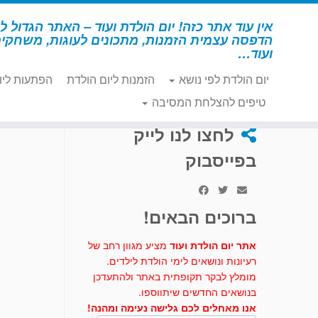
לג
תוכן
אין עוד אתר כזה! יום הולדת ועוד – האתר הגדול לי
הדפסה עצמית הזמנות, מתכונים לעוגות, משחקי
ועוד…
יום הולדת לפי נושא
הזמנות ליום הולדת
הפתעות ליו
דף הבית
»
אימוג'י
»
יצירה - אימוג'י
»
שרשרת אימוג'י
טיפים להצלחת המסיבה
לחצו לנו לייק
בפייסבוק
ברוכים הבאים!
אתר יום הולדת ועוד
מציע מגוון רחב של
רעיונות ונושאים לימי הולדת לילדים.
מומלץ לבקר תקופתית באתר ולהתעדכן
בנושאים החדשים שיתווספו.
אנו מאחלים לכם גלישה נעימה ומהנה!