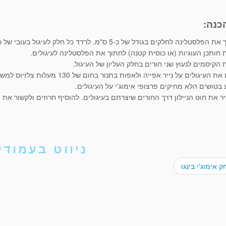
כנה:
פלסטלינה לחלקים בגודל של כ-5 ס"מ. לרדד כל חלק לעיגול בעובי של כ-1 ס"מ.
 חותכן העוגיות (או כוסית קטנה) לחתוך את הפלסטלינה לעיגולים.
 הקיסמים לנעוץ שני חורים בחלק העליון של העיגול.
העיגולים על נייר אפייה ולאפות בתנור בחום של 130 מעלות צלזיוס למשך 30 דקות. להניח לצינון.
 בטושים הלא מחיקים פרצופי אימוג'י על העיגולים.
ר את חוט הניילון דרך החורים שיצרתם בעיגולים. להוסיף חרוזים ולקשור את 
ניווט בעמודי
אימוג'י בינגו