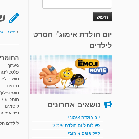
חיפוש:
ש
יום הולדת אימוג'י הסרט
ב
יצירה - אי
לילדים
החומרי
מערוך
פלסטלינה 
טושים לא 
חרוזים
חוטי ניילון/
חותכן עוגי
נושאים אחרונים
קיסמים
נייר אפייה
יום הולדת אימוג'י
לילדים הקט
פעילות ליום הולדת אימוג'י
קייק פופס אימוג'י