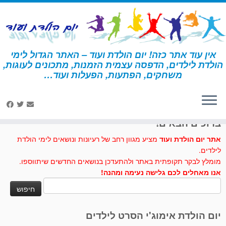
לג
תוכן
אין עוד אתר כזה! יום הולדת ועוד – האתר הגדול לימי
הולדת לילדים, הדפסה עצמית הזמנות, מתכונים לעוגות,
דף הבית
»
יצירה
»
שרשרת בדמוי צדפים
משחקים, הפתעות, הפעלות ועוד…
לחצו לנו לייק בפייסבוק
ברוכים הבאים!
אתר יום הולדת ועוד
מציע מגוון רחב של רעיונות ונושאים לימי הולדת
לילדים.
מומלץ לבקר תקופתית באתר ולהתעדכן בנושאים החדשים שיתווספו.
אנו מאחלים לכם גלישה נעימה ומהנה!
חיפוש:
יום הולדת אימוג'י הסרט לילדים