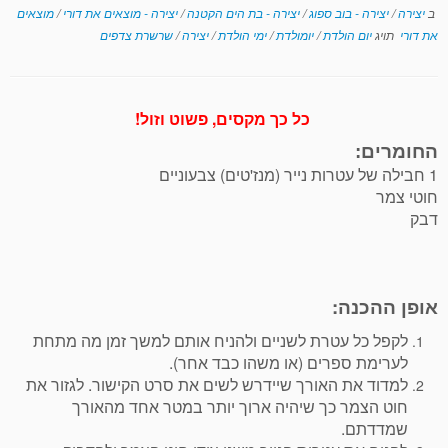
ב
יצירה
/
יצירה - בוב ספוג
/
יצירה - בת הים הקטנה
/
יצירה - מוצאים את דורי
/
מוצאים
את דורי
תויג
יום הולדת
/
יומולדת
/
ימי הולדת
/
יצירה
/
שרשרת צדפים
כל כך מקסים, פשוט וזול!
החומרים:
1 חבילה של עטרות נייר (מנז'טים) צבעוניים
חוטי צמר
דבק
אופן ההכנה:
לקפל כל עטרת לשניים ולהניח אותם למשך זמן מה מתחת
לערימת ספרים (או משהו כבד אחר).
למדוד את האורך שיידרש לשים את סרט הקישור. לגזור את
חוט הצמר כך שיהיה ארוך יותר במטר אחד מהאורך
שמדדתם.