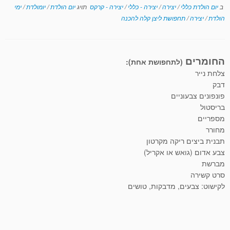
ב
יום הולדת כללי
/
יצירה
/
יצירה - כללי
/
יצירה - קרקס
תויג
יום הולדת
/
יומולדת
/
ימי
הולדת
/
יצירה
/
תחפושת ליצן קלה להכנה
החומרים
(לתחפושת אחת):
צלחת נייר
דבק
פונפונים צבעוניים
בריסטול
מספריים
מחורר
תבנית ביצים ריקה מקרטון
צבע אדום (גואש או אקריל)
מברשת
סרט קשירה
לקישוט: צבעים, מדבקות, טושים