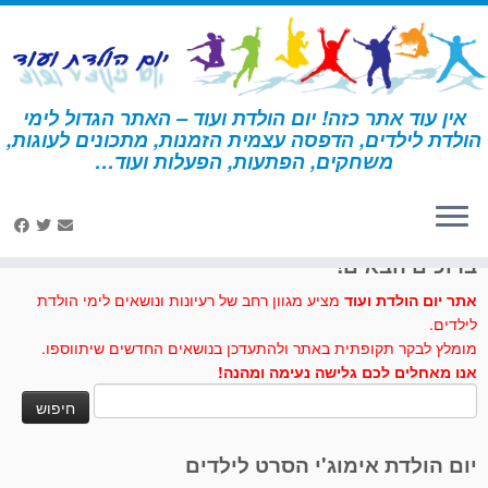
לג
תוכן
אין עוד אתר כזה! יום הולדת ועוד – האתר הגדול לימי
הולדת לילדים, הדפסה עצמית הזמנות, מתכונים לעוגות,
דף הבית
»
יום הולדת כללי
»
תחפושת ליצן בקלי קלות
משחקים, הפתעות, הפעלות ועוד…
לחצו לנו לייק בפייסבוק
ברוכים הבאים!
אתר יום הולדת ועוד
מציע מגוון רחב של רעיונות ונושאים לימי הולדת
לילדים.
מומלץ לבקר תקופתית באתר ולהתעדכן בנושאים החדשים שיתווספו.
אנו מאחלים לכם גלישה נעימה ומהנה!
חיפוש:
יום הולדת אימוג'י הסרט לילדים