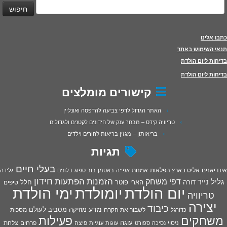
יפוש:
כתבו אלינו
תנאי השימוש באתר
בדיחות ליום הולדת
בדיחות ליום הולדת
קישורים מומלצים
האתר הגדול לדפי צביעה להדפסה ואונליין
טריוויה קידס – מבחר ענק של חידונים לקטנים ולגדולים
בריאותון – מגזין בריאות להורים וילדים
תגיות
בעלי חיים
אינדיאנים
אליס בארץ הפלאות
אמנות
אפייה
באטמן
בוב ספוג
בלונים
גלידה
חידון
הפתעות
דפי משחק
הזמנות
גליל נייר
דורה
הארי פוטר
חלל
טיפים
יום הולדת
יומולדת
ימי הולדת
טריוויה
יצירה
כיבוד
מדע
מוזיקה
מסביב לעולם
מסכות
לשבור את הקרח
כדורגל
פעילות
משחקים
עוגה
פיצה
פרחים
צלחת
ניסוי
נסיכה
ספורט
עוגות
עוגיות