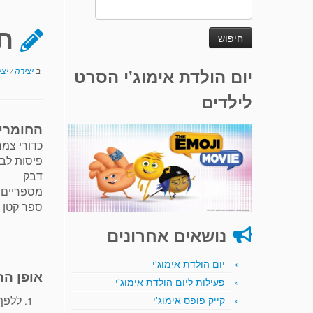
חיפוש:
ת
יום הולדת אימוג'י הסרט
ב
יצירה
/
יצי
לילדים
החומרי
כדורי צמר
פיסות לב
דבק
מספריים
ספר קטן (באורך של כ
נושאים אחרונים
יום הולדת אימוג'י
אופן הה
פעילות ליום הולדת אימוג'י
ללפף 
קייק פופס אימוג'י