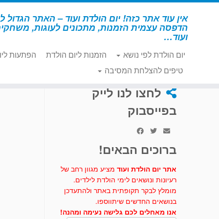
לג
תוכן
אין עוד אתר כזה! יום הולדת ועוד – האתר הגדול לי
הדפסה עצמית הזמנות, מתכונים לעוגות, משחקי
ועוד…
יום הולדת לפי נושא
הזמנות ליום הולדת
הפתעות ליו
דף הבית
»
יצירה
»
תמנון מחוטי צמר
טיפים להצלחת המסיבה
לחצו לנו לייק
בפייסבוק
ברוכים הבאים!
אתר יום הולדת ועוד
מציע מגוון רחב של
רעיונות ונושאים לימי הולדת לילדים.
מומלץ לבקר תקופתית באתר ולהתעדכן
בנושאים החדשים שיתווספו.
אנו מאחלים לכם גלישה נעימה ומהנה!