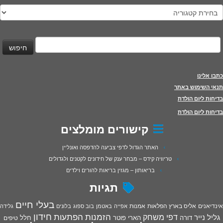
טגוריות
יפוש:
כתבו אלינו
תנאי השימוש באתר
בדיחות ליום הולדת
בדיחות ליום הולדת
קישורים מומלצים
האתר הגדול לדפי צביעה להדפסה ואונליין
טריוויה קידס – מבחר ענק של חידונים לקטנים ולגדולים
בריאותון – מגזין בריאות להורים וילדים
תגיות
בעלי חיים
אינדיאנים
אליס בארץ הפלאות
אמנות
אפייה
באטמן
בוב ספוג
בלונים
גלידה
חידון
הפתעות
דפי משחק
הזמנות
גליל נייר
דורה
הארי פוטר
חלל
טיפים