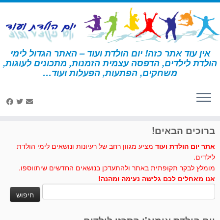
לג
תוכן
אין עוד אתר כזה! יום הולדת ועוד – האתר הגדול לימי
הולדת לילדים, הדפסה עצמית הזמנות, מתכונים לעוגות,
דף הבית
»
מסביב לעולם
»
פעילות ומשחקים - מסביב לעולם
»
תעודות
משחקים, הפתעות, הפעלות ועוד…
הצטיינות מסביב לעולם
לחצו לנו לייק בפייסבוק
ברוכים הבאים!
אתר יום הולדת ועוד
מציע מגוון רחב של רעיונות ונושאים לימי הולדת
לילדים.
מומלץ לבקר תקופתית באתר ולהתעדכן בנושאים החדשים שיתווספו.
אנו מאחלים לכם גלישה נעימה ומהנה!
חיפוש: