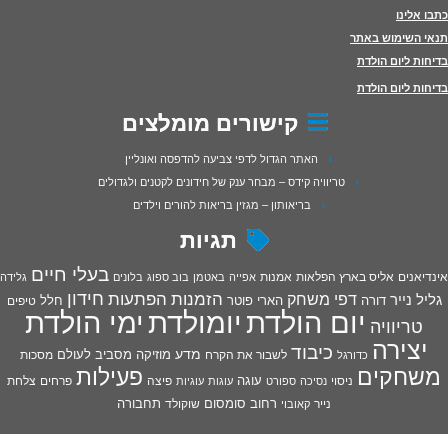
כתבו אלינו
תנאי השימוש באתר
בדיחות ליום הולדת
בדיחות ליום הולדת
קישורים מומלצים
האתר הגדול לדפי צביעה להדפסה ואונליין
טריוויה קידס – מבחר ענק של חידונים לקטנים ולגדולים
בריאותון – מגזין בריאות להורים וילדים
תגיות
בעלי חיים
אינדיאנים
אליס בארץ הפלאות
אמנות
אפייה
באטמן
בוב ספוג
בלונים
גלידה
חידון
הפתעות
דפי משחק
הזמנות
גליל נייר
דורה
הארי פוטר
חלל
טיפים
יום הולדת
יומולדת
ימי הולדת
טריוויה
יצירה
כיבוד
מדע
מוזיקה
מסביב לעולם
מסכות
לשבור את הקרח
כדורגל
פעילות
משחקים
עוגה
פיצה
פרחים
צלחת
ניסוי
נסיכה
ספורט
עוגות
עוגיות
רחוב סומסום
תחבורה
נייר
שוקולד
קאובוי