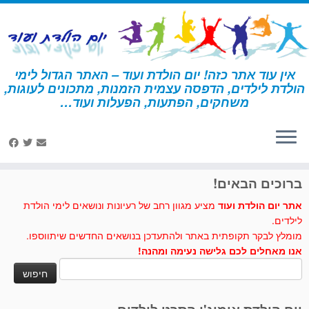
לג
תוכן
אין עוד אתר כזה! יום הולדת ועוד – האתר הגדול לימי
הולדת לילדים, הדפסה עצמית הזמנות, מתכונים לעוגות,
דף הבית
»
קאובוי
»
פעילות ומשחקים - קאובוי
»
תעודות הצטיינות
משחקים, הפתעות, הפעלות ועוד…
קאובוי
לחצו לנו לייק בפייסבוק
ברוכים הבאים!
אתר יום הולדת ועוד
מציע מגוון רחב של רעיונות ונושאים לימי הולדת
לילדים.
מומלץ לבקר תקופתית באתר ולהתעדכן בנושאים החדשים שיתווספו.
אנו מאחלים לכם גלישה נעימה ומהנה!
חיפוש: