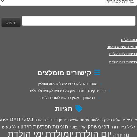
יפוש:
כתבו אלינו
תנאי השימוש באתר
בדיחות ליום הולדת
בדיחות ליום הולדת
קישורים מומלצים
האתר הגדול לדפי צביעה להדפסה ואונליין
טריוויה קידס – מבחר ענק של חידונים לקטנים ולגדולים
בריאותון – מגזין בריאות להורים וילדים
תגיות
בעלי חיים
אינדיאנים
אליס בארץ הפלאות
אמנות
אפייה
באטמן
בוב ספוג
בלונים
גלידה
חידון
הפתעות
דפי משחק
הזמנות
גליל נייר
דורה
הארי פוטר
חלל
טיפים
יום הולדת
יומולדת
ימי הולדת
טריוויה