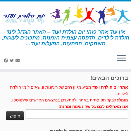
לג
תוכן
אין עוד אתר כזה! יום הולדת ועוד – האתר הגדול לימי
הולדת לילדים, הדפסה עצמית הזמנות, מתכונים לעוגות,
דף הבית
»
מיקי מאוס
»
פעילויות ומשחקים - מיקי מאוס
»
תעודות
משחקים, הפתעות, הפעלות ועוד…
הצטיינות מיקי מאוס
לחצו לנו לייק בפייסבוק
ברוכים הבאים!
אתר יום הולדת ועוד
מציע מגוון רחב של רעיונות ונושאים לימי הולדת
לילדים.
מומלץ לבקר תקופתית באתר ולהתעדכן בנושאים החדשים שיתווספו.
אנו מאחלים לכם גלישה נעימה ומהנה!
חיפוש: