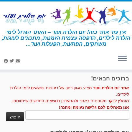
לג
תוכן
אין עוד אתר כזה! יום הולדת ועוד – האתר הגדול לימי
הולדת לילדים, הדפסה עצמית הזמנות, מתכונים לעוגות,
דף הבית
»
שודדי ים
»
פעילויות ומשחקים - שודדי ים
»
תעודות הצטיינות
משחקים, הפתעות, הפעלות ועוד…
שודדי ים
לחצו לנו לייק בפייסבוק
ברוכים הבאים!
אתר יום הולדת ועוד
מציע מגוון רחב של רעיונות ונושאים לימי הולדת
לילדים.
מומלץ לבקר תקופתית באתר ולהתעדכן בנושאים החדשים שיתווספו.
אנו מאחלים לכם גלישה נעימה ומהנה!
חיפוש: