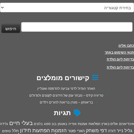
טגוריות
יפוש:
כתבו אלינו
תנאי השימוש באתר
בדיחות ליום הולדת
בדיחות ליום הולדת
קישורים מומלצים
האתר הגדול לדפי צביעה להדפסה ואונליין
טריוויה קידס – מבחר ענק של חידונים לקטנים ולגדולים
בריאותון – מגזין בריאות להורים וילדים
תגיות
בעלי חיים
אינדיאנים
אליס בארץ הפלאות
אמנות
אפייה
באטמן
בוב ספוג
בלונים
גלידה
חידון
הפתעות
דפי משחק
הזמנות
גליל נייר
דורה
הארי פוטר
חלל
טיפים