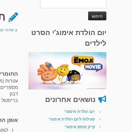
חיפוש:
ת
יום הולדת אימוג'י הסרט
ב
יצירה
/
יצי
לילדים
החומרי
עטרות (מנ
מספריים
דבק
נושאים אחרונים
בריסטול ג
יום הולדת אימוג'י
אופן הה
פעילות ליום הולדת אימוג'י
קייק פופס אימוג'י
לגזור