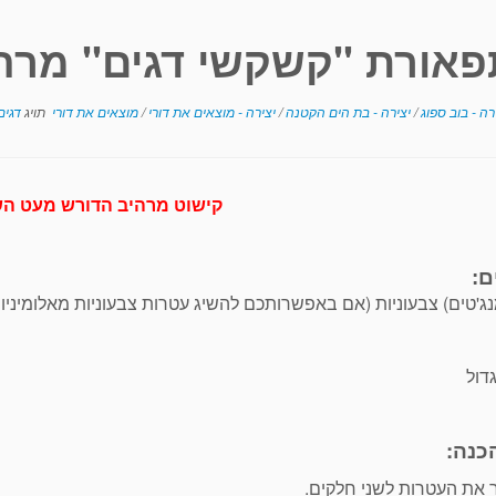
פאורת "קשקשי דגים" מרה
רה - בוב ספוג
/
יצירה - בת הים הקטנה
/
יצירה - מוצאים את דורי
/
מוצאים את דורי
תויג
דגים
קישוט
מרהיב הדורש מעט ה
ם:
ג'טים) צבעוניות (אם באפשרותכם להשיג עטרות צבעוניות מאלומיניום
דול
כנה:
 את העטרות לשני חלקים.