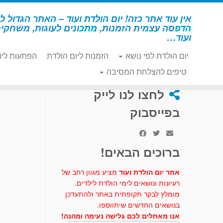
לג
תוכן
אין עוד אתר כזה! יום הולדת ועוד – האתר הגדול לי
הדפסה עצמית הזמנות, מתכונים לעוגות, משחקי
ועוד…
יום הולדת לפי נושא
הזמנות ליום הולדת
הפתעות ליו
דף הבית
»
יצירה
»
תפאורת "קשקשי דגים" מרהיבה
טיפים להצלחת המסיבה
לחצו לנו לייק
בפייסבוק
ברוכים הבאים!
אתר יום הולדת ועוד
מציע מגוון רחב של
רעיונות ונושאים לימי הולדת לילדים.
מומלץ לבקר תקופתית באתר ולהתעדכן
בנושאים החדשים שיתווספו.
אנו מאחלים לכם גלישה נעימה ומהנה!