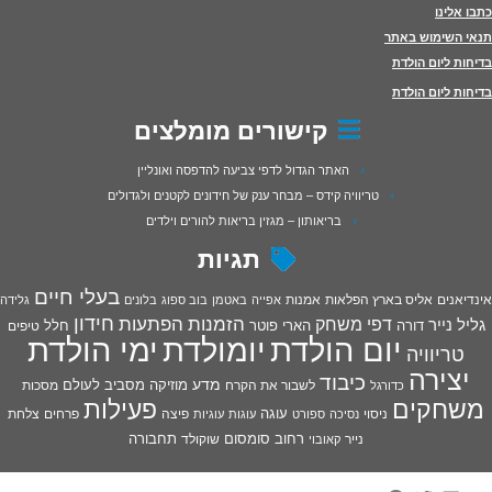
כתבו אלינו
תנאי השימוש באתר
בדיחות ליום הולדת
בדיחות ליום הולדת
קישורים מומלצים
האתר הגדול לדפי צביעה להדפסה ואונליין
טריוויה קידס – מבחר ענק של חידונים לקטנים ולגדולים
בריאותון – מגזין בריאות להורים וילדים
תגיות
בעלי חיים
אינדיאנים
אליס בארץ הפלאות
אמנות
אפייה
באטמן
בוב ספוג
בלונים
גלידה
חידון
הפתעות
דפי משחק
הזמנות
גליל נייר
דורה
הארי פוטר
חלל
טיפים
יום הולדת
יומולדת
ימי הולדת
טריוויה
יצירה
כיבוד
מדע
מוזיקה
מסביב לעולם
מסכות
לשבור את הקרח
כדורגל
פעילות
משחקים
עוגה
פיצה
פרחים
צלחת
ניסוי
נסיכה
ספורט
עוגות
עוגיות
רחוב סומסום
תחבורה
נייר
שוקולד
קאובוי