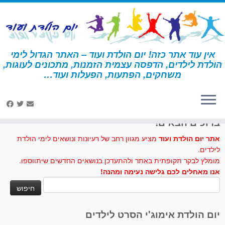
לג
תוכן
אין עוד אתר כזה! יום הולדת ועוד – האתר הגדול לימי
הולדת לילדים, הדפסה עצמית הזמנות, מתכונים לעוגות,
דף הבית
»
אוהבי כלבים
»
פעילות ומשחקים – לאוהבי כלבים
משחקים, הפתעות, הפעלות ועוד…
לחצו לנו לייק בפייסבוק
ברוכים הבאים!
אתר יום הולדת ועוד
מציע מגוון רחב של רעיונות ונושאים לימי הולדת
לילדים.
מומלץ לבקר תקופתית באתר ולהתעדכן בנושאים החדשים שיתווספו.
אנו מאחלים לכם גלישה נעימה ומהנה!
חיפוש:
יום הולדת אימוג'י הסרט לילדים