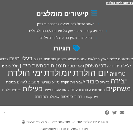
בדיחות ליום הולדת
קישורים מומלצים
האתר הגדול לדפי צביעה להדפסה ואונליין
טריוויה קידס – מבחר ענק של חידונים לקטנים ולגדולים
בריאותון – מגזין בריאות להורים וילדים
תגיות
בעלי חיים
אינדיאנים
אליס בארץ הפלאות
אמנות
אפייה
באטמן
בוב ספוג
בלונים
גלידה
חידון
הפתעות
דפי משחק
הזמנות
גליל נייר
דורה
הארי פוטר
חלל
טיפים
יום הולדת
יומולדת
ימי הולדת
טריוויה
יצירה
כיבוד
מדע
מוזיקה
מסביב לעולם
מסכות
לשבור את הקרח
כדורגל
פעילות
משחקים
עוגה
פיצה
פרחים
צלחת
ניסוי
נסיכה
ספורט
עוגות
עוגיות
רחוב סומסום
תחבורה
נייר
שוקולד
קאובוי
·
© 2026
יום הולדת ועוד | אין עוד אתר כזה!!!
·
מונע באמצעות
·
עוצב באמצעות
תבנית Customizr
·