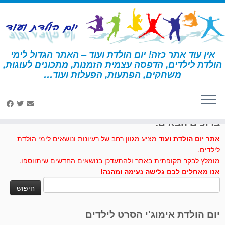
לג
תוכן
אין עוד אתר כזה! יום הולדת ועוד – האתר הגדול לימי
הולדת לילדים, הדפסה עצמית הזמנות, מתכונים לעוגות,
דף הבית
»
אמנות ויצירה
»
פעילות – אמנות ויצירה
משחקים, הפתעות, הפעלות ועוד…
לחצו לנו לייק בפייסבוק
ברוכים הבאים!
אתר יום הולדת ועוד
מציע מגוון רחב של רעיונות ונושאים לימי הולדת
לילדים.
מומלץ לבקר תקופתית באתר ולהתעדכן בנושאים החדשים שיתווספו.
אנו מאחלים לכם גלישה נעימה ומהנה!
חיפוש:
יום הולדת אימוג'י הסרט לילדים