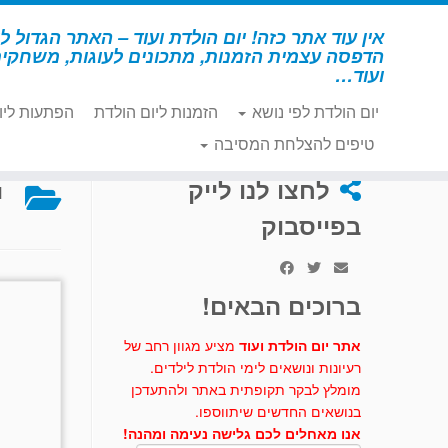
לג
תוכן
אין עוד אתר כזה! יום הולדת ועוד – האתר הגדול לי
הדפסה עצמית הזמנות, מתכונים לעוגות, משחקי
ועוד…
יום הולדת לפי נושא
הזמנות ליום הולדת
הפתעות ליו
דף הבית
»
בוב הבנאי
»
יצירה – בוב הבנאי
טיפים להצלחת המסיבה
י
לחצו לנו לייק
בפייסבוק
ברוכים הבאים!
אתר יום הולדת ועוד
מציע מגוון רחב של
רעיונות ונושאים לימי הולדת לילדים.
מומלץ לבקר תקופתית באתר ולהתעדכן
בנושאים החדשים שיתווספו.
אנו מאחלים לכם גלישה נעימה ומהנה!