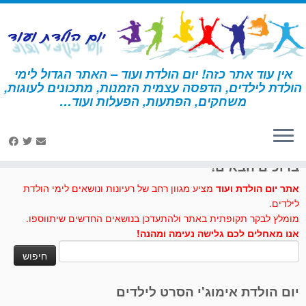
לג
תוכן
אין עוד אתר כזה! יום הולדת ועוד – האתר הגדול לימי
הולדת לילדים, הדפסה עצמית הזמנות, מתכונים לעוגות,
דף הבית
»
בוב ספוג
»
פעילויות ומשחקים – בובספוג
משחקים, הפתעות, הפעלות ועוד…
לחצו לנו לייק בפייסבוק
ברוכים הבאים!
אתר יום הולדת ועוד
מציע מגוון רחב של רעיונות ונושאים לימי הולדת
לילדים.
מומלץ לבקר תקופתית באתר ולהתעדכן בנושאים החדשים שיתווספו.
אנו מאחלים לכם גלישה נעימה ומהנה!
חיפוש:
יום הולדת אימוג'י הסרט לילדים