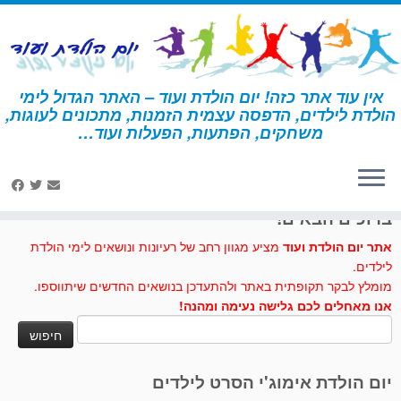
לג
תוכן
אין עוד אתר כזה! יום הולדת ועוד – האתר הגדול לימי
הולדת לילדים, הדפסה עצמית הזמנות, מתכונים לעוגות,
דף הבית
»
בלשים
»
יצירה – בלשים
משחקים, הפתעות, הפעלות ועוד…
לחצו לנו לייק בפייסבוק
ברוכים הבאים!
אתר יום הולדת ועוד
מציע מגוון רחב של רעיונות ונושאים לימי הולדת
לילדים.
מומלץ לבקר תקופתית באתר ולהתעדכן בנושאים החדשים שיתווספו.
אנו מאחלים לכם גלישה נעימה ומהנה!
חיפוש:
יום הולדת אימוג'י הסרט לילדים