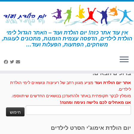
לג
תוכן
אין עוד אתר כזה! יום הולדת ועוד – האתר הגדול לימי
הולדת לילדים, הדפסה עצמית הזמנות, מתכונים לעוגות,
דף הבית
»
בלשים
»
פעילות ומשחקים – בלשים
משחקים, הפתעות, הפעלות ועוד…
לחצו לנו לייק בפייסבוק
ברוכים הבאים!
אתר יום הולדת ועוד
מציע מגוון רחב של רעיונות ונושאים לימי הולדת
לילדים.
מומלץ לבקר תקופתית באתר ולהתעדכן בנושאים החדשים שיתווספו.
אנו מאחלים לכם גלישה נעימה ומהנה!
חיפוש:
יום הולדת אימוג'י הסרט לילדים