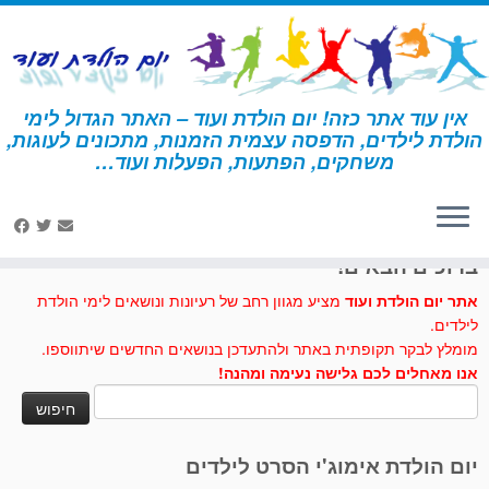
לג
תוכן
אין עוד אתר כזה! יום הולדת ועוד – האתר הגדול לימי
הולדת לילדים, הדפסה עצמית הזמנות, מתכונים לעוגות,
דף הבית
»
גלידה
»
פעילות ומשחקים – יומולדת גלידה
משחקים, הפתעות, הפעלות ועוד…
לחצו לנו לייק בפייסבוק
ברוכים הבאים!
אתר יום הולדת ועוד
מציע מגוון רחב של רעיונות ונושאים לימי הולדת
לילדים.
מומלץ לבקר תקופתית באתר ולהתעדכן בנושאים החדשים שיתווספו.
אנו מאחלים לכם גלישה נעימה ומהנה!
חיפוש:
יום הולדת אימוג'י הסרט לילדים