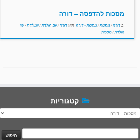
מסכות להדפסה – דורה
ב
דורה
/
מסכות
/
מסכות - דורה
תויג
דורה
/
יום הולדת
/
יומולדת
/
ימי
הולדת
/
מסכות
קטגוריות
טגוריות
יפוש: