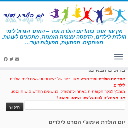
לג
תוכן
אין עוד אתר כזה! יום הולדת ועוד – האתר הגדול לימי
הולדת לילדים, הדפסה עצמית הזמנות, מתכונים לעוגות,
דף הבית
»
דורה
»
מסכות – דורה
משחקים, הפתעות, הפעלות ועוד…
לחצו לנו לייק בפייסבוק
ברוכים הבאים!
אתר יום הולדת ועוד
מציע מגוון רחב של רעיונות ונושאים לימי הולדת
לילדים.
מומלץ לבקר תקופתית באתר ולהתעדכן בנושאים החדשים שיתווספו.
אנו מאחלים לכם גלישה נעימה ומהנה!
חיפוש:
יום הולדת אימוג'י הסרט לילדים