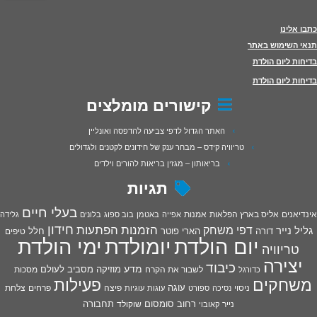
כתבו אלינו
תנאי השימוש באתר
בדיחות ליום הולדת
בדיחות ליום הולדת
קישורים מומלצים
האתר הגדול לדפי צביעה להדפסה ואונליין
טריוויה קידס – מבחר ענק של חידונים לקטנים ולגדולים
בריאותון – מגזין בריאות להורים וילדים
תגיות
בעלי חיים
אינדיאנים
אליס בארץ הפלאות
אמנות
אפייה
באטמן
בוב ספוג
בלונים
גלידה
חידון
הפתעות
דפי משחק
הזמנות
גליל נייר
דורה
הארי פוטר
חלל
טיפים
יום הולדת
יומולדת
ימי הולדת
טריוויה
יצירה
כיבוד
מדע
מוזיקה
מסביב לעולם
מסכות
לשבור את הקרח
כדורגל
פעילות
משחקים
עוגה
פיצה
פרחים
צלחת
ניסוי
נסיכה
ספורט
עוגות
עוגיות
רחוב סומסום
תחבורה
נייר
שוקולד
קאובוי