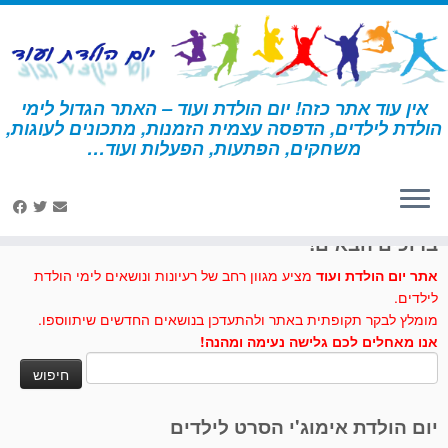
לג
תוכן
אין עוד אתר כזה! יום הולדת ועוד – האתר הגדול לימי
הולדת לילדים, הדפסה עצמית הזמנות, מתכונים לעוגות,
דף הבית
»
דורה
»
עוגות וכיבוד – דורה
משחקים, הפתעות, הפעלות ועוד…
לחצו לנו לייק בפייסבוק
ברוכים הבאים!
אתר יום הולדת ועוד
מציע מגוון רחב של רעיונות ונושאים לימי הולדת
לילדים.
מומלץ לבקר תקופתית באתר ולהתעדכן בנושאים החדשים שיתווספו.
אנו מאחלים לכם גלישה נעימה ומהנה!
חיפוש:
יום הולדת אימוג'י הסרט לילדים