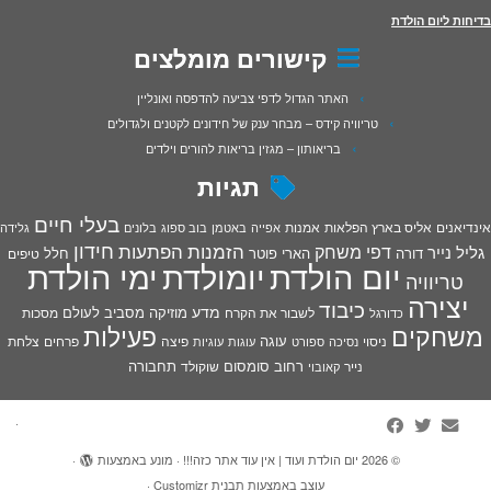
בדיחות ליום הולדת
קישורים מומלצים
האתר הגדול לדפי צביעה להדפסה ואונליין
טריוויה קידס – מבחר ענק של חידונים לקטנים ולגדולים
בריאותון – מגזין בריאות להורים וילדים
תגיות
בעלי חיים
אינדיאנים
אליס בארץ הפלאות
אמנות
אפייה
באטמן
בוב ספוג
בלונים
גלידה
חידון
הפתעות
דפי משחק
הזמנות
גליל נייר
דורה
הארי פוטר
חלל
טיפים
יום הולדת
יומולדת
ימי הולדת
טריוויה
יצירה
כיבוד
מדע
מוזיקה
מסביב לעולם
מסכות
לשבור את הקרח
כדורגל
פעילות
משחקים
עוגה
פיצה
פרחים
צלחת
ניסוי
נסיכה
ספורט
עוגות
עוגיות
רחוב סומסום
תחבורה
נייר
שוקולד
קאובוי
·
© 2026
יום הולדת ועוד | אין עוד אתר כזה!!!
·
מונע באמצעות
·
עוצב באמצעות
תבנית Customizr
·