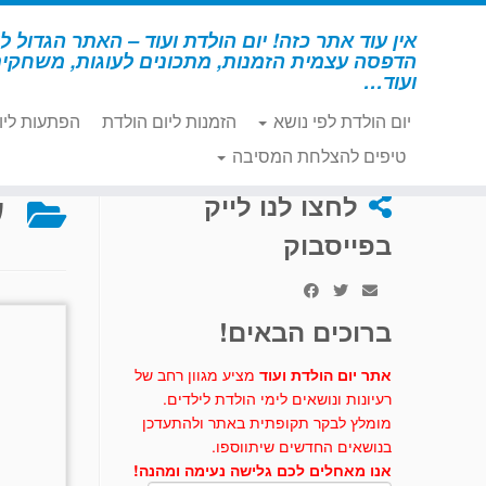
לג
תוכן
אין עוד אתר כזה! יום הולדת ועוד – האתר הגדול לי
הדפסה עצמית הזמנות, מתכונים לעוגות, משחקי
ועוד…
יום הולדת לפי נושא
הזמנות ליום הולדת
הפתעות ליו
דף הבית
»
דינוזאור
»
עוגות וכיבוד – דינוזאור
טיפים להצלחת המסיבה
ע
לחצו לנו לייק
בפייסבוק
ברוכים הבאים!
אתר יום הולדת ועוד
מציע מגוון רחב של
רעיונות ונושאים לימי הולדת לילדים.
מומלץ לבקר תקופתית באתר ולהתעדכן
בנושאים החדשים שיתווספו.
אנו מאחלים לכם גלישה נעימה ומהנה!