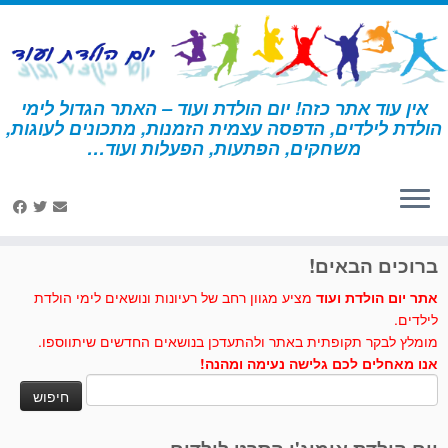
לג
תוכן
אין עוד אתר כזה! יום הולדת ועוד – האתר הגדול לימי
הולדת לילדים, הדפסה עצמית הזמנות, מתכונים לעוגות,
דף הבית
»
החיים הסודיים של חיות המחמד
»
פעילות ומשחקים – החיים
משחקים, הפתעות, הפעלות ועוד…
הסודיים של חיות המחמד
לחצו לנו לייק בפייסבוק
ברוכים הבאים!
אתר יום הולדת ועוד
מציע מגוון רחב של רעיונות ונושאים לימי הולדת
לילדים.
מומלץ לבקר תקופתית באתר ולהתעדכן בנושאים החדשים שיתווספו.
אנו מאחלים לכם גלישה נעימה ומהנה!
חיפוש: