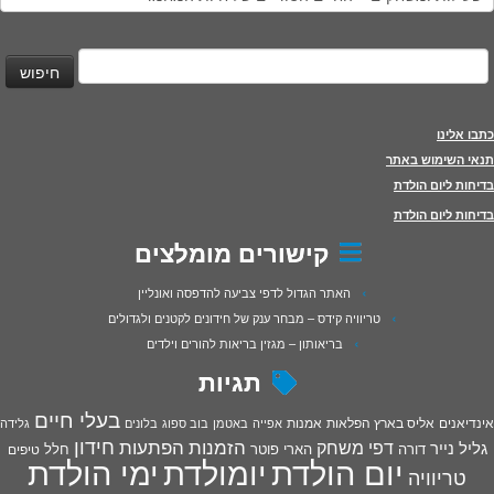
יפוש:
כתבו אלינו
תנאי השימוש באתר
בדיחות ליום הולדת
בדיחות ליום הולדת
קישורים מומלצים
האתר הגדול לדפי צביעה להדפסה ואונליין
טריוויה קידס – מבחר ענק של חידונים לקטנים ולגדולים
בריאותון – מגזין בריאות להורים וילדים
תגיות
בעלי חיים
אינדיאנים
אליס בארץ הפלאות
אמנות
אפייה
באטמן
בוב ספוג
בלונים
גלידה
חידון
הפתעות
דפי משחק
הזמנות
גליל נייר
דורה
הארי פוטר
חלל
טיפים
יום הולדת
יומולדת
ימי הולדת
טריוויה