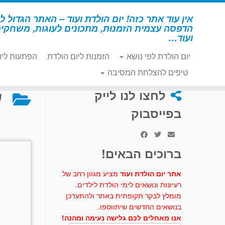
לג
תוכן
אין עוד אתר כזה! יום הולדת ועוד – האתר הגדול לי
הדפסה עצמית הזמנות, מתכונים לעוגות, משחקי
ועוד…
יום הולדת לפי נושא
הזמנות ליום הולדת
הפתעות ליו
דף הבית
»
לשבור את הקרח
»
עוגות – לשבור את הקרח
טיפים להצלחת המסיבה
ע
לחצו לנו לייק
בפייסבוק
ברוכים הבאים!
אתר יום הולדת ועוד
מציע מגוון רחב של
רעיונות ונושאים לימי הולדת לילדים.
מומלץ לבקר תקופתית באתר ולהתעדכן
בנושאים החדשים שיתווספו.
אנו מאחלים לכם גלישה נעימה ומהנה!