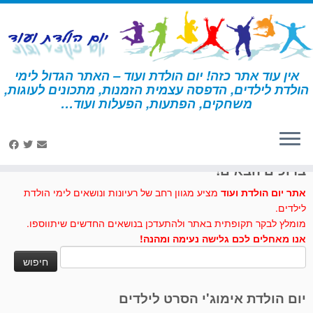
לג
תוכן
אין עוד אתר כזה! יום הולדת ועוד – האתר הגדול לימי
הולדת לילדים, הדפסה עצמית הזמנות, מתכונים לעוגות,
דף הבית
»
מסיבת רוק
»
פעילות ומשחקים – מסיבת רוק
משחקים, הפתעות, הפעלות ועוד…
לחצו לנו לייק בפייסבוק
ברוכים הבאים!
אתר יום הולדת ועוד
מציע מגוון רחב של רעיונות ונושאים לימי הולדת
לילדים.
מומלץ לבקר תקופתית באתר ולהתעדכן בנושאים החדשים שיתווספו.
אנו מאחלים לכם גלישה נעימה ומהנה!
חיפוש:
יום הולדת אימוג'י הסרט לילדים