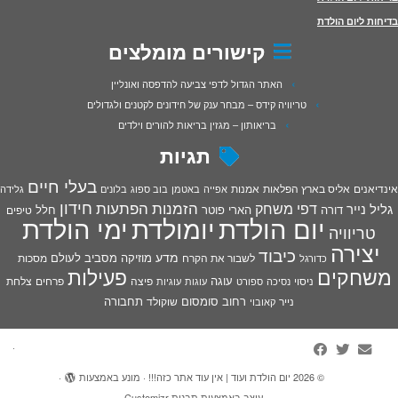
בדיחות ליום הולדת
קישורים מומלצים
האתר הגדול לדפי צביעה להדפסה ואונליין
טריוויה קידס – מבחר ענק של חידונים לקטנים ולגדולים
בריאותון – מגזין בריאות להורים וילדים
תגיות
בעלי חיים
אינדיאנים
אליס בארץ הפלאות
אמנות
אפייה
באטמן
בוב ספוג
בלונים
גלידה
חידון
הפתעות
דפי משחק
הזמנות
גליל נייר
דורה
הארי פוטר
חלל
טיפים
יום הולדת
יומולדת
ימי הולדת
טריוויה
יצירה
כיבוד
מדע
מוזיקה
מסביב לעולם
מסכות
לשבור את הקרח
כדורגל
פעילות
משחקים
עוגה
פיצה
פרחים
צלחת
ניסוי
נסיכה
ספורט
עוגות
עוגיות
רחוב סומסום
תחבורה
נייר
שוקולד
קאובוי
·
© 2026
יום הולדת ועוד | אין עוד אתר כזה!!!
·
מונע באמצעות
·
עוצב באמצעות
תבנית Customizr
·