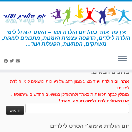
לג
תוכן
אין עוד אתר כזה! יום הולדת ועוד – האתר הגדול לימי
הולדת לילדים, הדפסה עצמית הזמנות, מתכונים לעוגות,
דף הבית
»
מסיבת תה
»
יצירה למסיבת תה
משחקים, הפתעות, הפעלות ועוד…
לחצו לנו לייק בפייסבוק
ברוכים הבאים!
אתר יום הולדת ועוד
מציע מגוון רחב של רעיונות ונושאים לימי הולדת
לילדים.
מומלץ לבקר תקופתית באתר ולהתעדכן בנושאים החדשים שיתווספו.
אנו מאחלים לכם גלישה נעימה ומהנה!
חיפוש:
יום הולדת אימוג'י הסרט לילדים