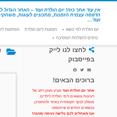
לג
תוכן
אין עוד אתר כזה! יום הולדת ועוד – האתר הגדול לי
הדפסה עצמית הזמנות, מתכונים לעוגות, משחקי
ועוד…
יום הולדת לפי נושא
הזמנות ליום הולדת
הפתעות ליו
דף הבית
»
נסיכה
»
עוגות וכיבוד – נסיכה
טיפים להצלחת המסיבה
ע
לחצו לנו לייק
בפייסבוק
ברוכים הבאים!
אתר יום הולדת ועוד
מציע מגוון רחב של
רעיונות ונושאים לימי הולדת לילדים.
מומלץ לבקר תקופתית באתר ולהתעדכן
בנושאים החדשים שיתווספו.
אנו מאחלים לכם גלישה נעימה ומהנה!