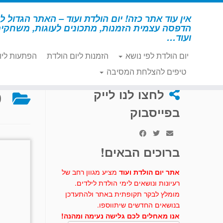
לג
תוכן
אין עוד אתר כזה! יום הולדת ועוד – האתר הגדול לי
הדפסה עצמית הזמנות, מתכונים לעוגות, משחקי
ועוד…
יום הולדת לפי נושא
הזמנות ליום הולדת
הפתעות ליו
דף הבית
»
נסיכה
»
פעילויות ומשחקים – נסיכה
טיפים להצלחת המסיבה
פ
לחצו לנו לייק
בפייסבוק
ברוכים הבאים!
אתר יום הולדת ועוד
מציע מגוון רחב של
רעיונות ונושאים לימי הולדת לילדים.
מומלץ לבקר תקופתית באתר ולהתעדכן
בנושאים החדשים שיתווספו.
אנו מאחלים לכם גלישה נעימה ומהנה!