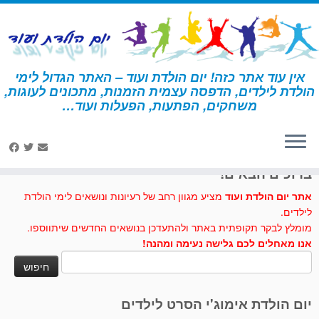
לג
תוכן
אין עוד אתר כזה! יום הולדת ועוד – האתר הגדול לימי
הולדת לילדים, הדפסה עצמית הזמנות, מתכונים לעוגות,
דף הבית
»
סרטים
»
יצירה – סרטים
משחקים, הפתעות, הפעלות ועוד…
לחצו לנו לייק בפייסבוק
ברוכים הבאים!
אתר יום הולדת ועוד
מציע מגוון רחב של רעיונות ונושאים לימי הולדת
לילדים.
מומלץ לבקר תקופתית באתר ולהתעדכן בנושאים החדשים שיתווספו.
אנו מאחלים לכם גלישה נעימה ומהנה!
חיפוש:
יום הולדת אימוג'י הסרט לילדים