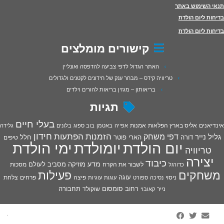
תנאי השימוש באתר
בדיחות ליום הולדת
בדיחות ליום הולדת
קישורים מומלצים
האתר הגדול לדפי צביעה להדפסה ואונליין
טריוויה קידס – מבחר ענק של חידונים לקטנים ולגדולים
בריאותון – מגזין בריאות להורים וילדים
תגיות
בעלי חיים
אינדיאנים
אליס בארץ הפלאות
אמנות
אפייה
באטמן
בוב ספוג
בלונים
גלידה
חידון
הפתעות
דפי משחק
הזמנות
גליל נייר
דורה
הארי פוטר
חלל
טיפים
יום הולדת
יומולדת
ימי הולדת
טריוויה
יצירה
כיבוד
מדע
מוזיקה
מסביב לעולם
מסכות
לשבור את הקרח
כדורגל
פעילות
משחקים
עוגה
פיצה
פרחים
צלחת
ניסוי
נסיכה
ספורט
עוגות
עוגיות
רחוב סומסום
תחבורה
נייר
שוקולד
קאובוי
·