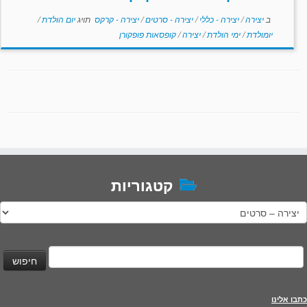
ב
יצירה
/
יצירה - כללי
/
יצירה - סרטים
/
יצירה - קרקס
תויג
יום הולדת
/
יומולדת
/
ימי הולדת
/
יצירה
/
קופסאות פופקורן
קטגוריות
טגוריות
יפוש:
כתבו אלינו