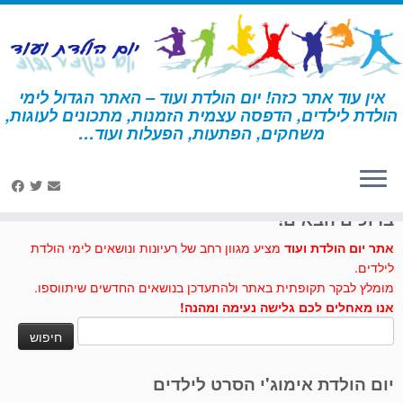
לג
תוכן
אין עוד אתר כזה! יום הולדת ועוד – האתר הגדול לימי
הולדת לילדים, הדפסה עצמית הזמנות, מתכונים לעוגות,
דף הבית
»
פו הדוב
»
יצירה – פו הדוב
משחקים, הפתעות, הפעלות ועוד…
לחצו לנו לייק בפייסבוק
ברוכים הבאים!
אתר יום הולדת ועוד
מציע מגוון רחב של רעיונות ונושאים לימי הולדת
לילדים.
מומלץ לבקר תקופתית באתר ולהתעדכן בנושאים החדשים שיתווספו.
אנו מאחלים לכם גלישה נעימה ומהנה!
חיפוש:
יום הולדת אימוג'י הסרט לילדים