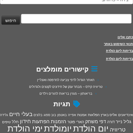
יפוש:
כתבו אלינו
תנאי השימוש באתר
בדיחות ליום הולדת
בדיחות ליום הולדת
קישורים מומלצים
האתר הגדול לדפי צביעה להדפסה ואונליין
טריוויה קידס – מבחר ענק של חידונים לקטנים ולגדולים
בריאותון – מגזין בריאות להורים וילדים
תגיות
בעלי חיים
אינדיאנים
אליס בארץ הפלאות
אמנות
אפייה
באטמן
בוב ספוג
בלונים
גלידה
חידון
הפתעות
דפי משחק
הזמנות
גליל נייר
דורה
הארי פוטר
חלל
טיפים
יום הולדת
יומולדת
ימי הולדת
טריוויה