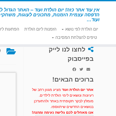
לג
תוכן
אין עוד אתר כזה! יום הולדת ועוד – האתר הגדול לי
הדפסה עצמית הזמנות, מתכונים לעוגות, משחקי
ועוד…
יום הולדת לפי נושא
הזמנות ליום הולדת
הפתעות ליו
דף הבית
»
קאובוי
טיפים להצלחת המסיבה
ק
לחצו לנו לייק
בפייסבוק
ברוכים הבאים!
אתר יום הולדת ועוד
מציע מגוון רחב של
רעיונות ונושאים לימי הולדת לילדים.
מומלץ לבקר תקופתית באתר ולהתעדכן
בנושאים החדשים שיתווספו.
אנו מאחלים לכם גלישה נעימה ומהנה!