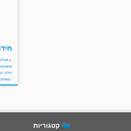
חידו
ב
פעילוי
ומשחקים 
חידון
/
טר
/
משחקי
קטגוריות