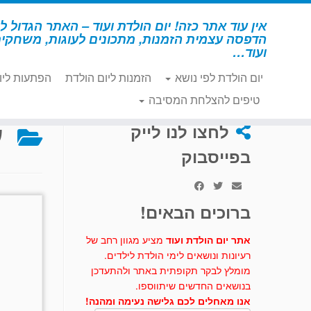
לג
תוכן
אין עוד אתר כזה! יום הולדת ועוד – האתר הגדול לי
הדפסה עצמית הזמנות, מתכונים לעוגות, משחקי
ועוד…
יום הולדת לפי נושא
הזמנות ליום הולדת
הפתעות ליו
דף הבית
»
קאובוי
»
עוגות וכיבוד – קאובוי
טיפים להצלחת המסיבה
ע
לחצו לנו לייק
בפייסבוק
ברוכים הבאים!
אתר יום הולדת ועוד
מציע מגוון רחב של
רעיונות ונושאים לימי הולדת לילדים.
מומלץ לבקר תקופתית באתר ולהתעדכן
בנושאים החדשים שיתווספו.
אנו מאחלים לכם גלישה נעימה ומהנה!