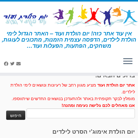
לג
תוכן
אין עוד אתר כזה! יום הולדת ועוד – האתר הגדול לימי
הולדת לילדים, הדפסה עצמית הזמנות, מתכונים לעוגות,
דף הבית
»
קרקס
»
יצירה – קרקס
משחקים, הפתעות, הפעלות ועוד…
לחצו לנו לייק בפייסבוק
ברוכים הבאים!
אתר יום הולדת ועוד
מציע מגוון רחב של רעיונות ונושאים לימי הולדת
לילדים.
מומלץ לבקר תקופתית באתר ולהתעדכן בנושאים החדשים שיתווספו.
אנו מאחלים לכם גלישה נעימה ומהנה!
חיפוש:
יום הולדת אימוג'י הסרט לילדים