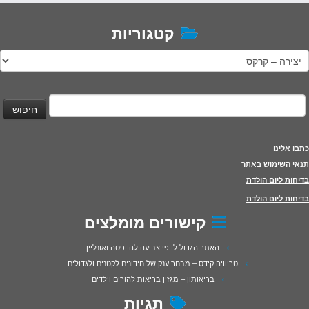
קטגוריות
טגוריות
יפוש:
כתבו אלינו
תנאי השימוש באתר
בדיחות ליום הולדת
בדיחות ליום הולדת
קישורים מומלצים
האתר הגדול לדפי צביעה להדפסה ואונליין
טריוויה קידס – מבחר ענק של חידונים לקטנים ולגדולים
בריאותון – מגזין בריאות להורים וילדים
תגיות