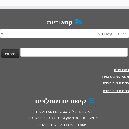
קטגוריות
טגוריות
יפוש:
כתבו אלינו
תנאי השימוש באתר
בדיחות ליום הולדת
בדיחות ליום הולדת
קישורים מומלצים
האתר הגדול לדפי צביעה להדפסה ואונליין
טריוויה קידס – מבחר ענק של חידונים לקטנים ולגדולים
בריאותון – מגזין בריאות להורים וילדים