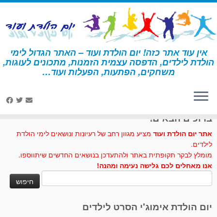
לג
תוכן
אין עוד אתר כזה! יום הולדת ועוד – האתר הגדול לימי
הולדת לילדים, הדפסה עצמית הזמנות, מתכונים לעוגות,
דף הבית
»
קשת בענן
»
יצירה – קשת בענן
משחקים, הפתעות, הפעלות ועוד…
לחצו לנו לייק בפייסבוק
ברוכים הבאים!
אתר יום הולדת ועוד
מציע מגוון רחב של רעיונות ונושאים לימי הולדת
לילדים.
מומלץ לבקר תקופתית באתר ולהתעדכן בנושאים החדשים שיתווספו.
אנו מאחלים לכם גלישה נעימה ומהנה!
חיפוש:
יום הולדת אימוג'י הסרט לילדים