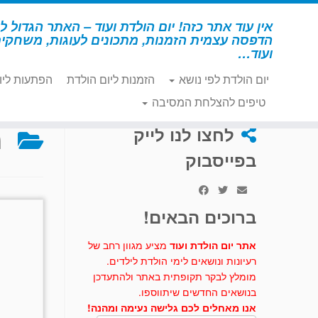
לג
תוכן
אין עוד אתר כזה! יום הולדת ועוד – האתר הגדול לי
הדפסה עצמית הזמנות, מתכונים לעוגות, משחקי
ועוד…
יום הולדת לפי נושא
הזמנות ליום הולדת
הפתעות ליו
דף הבית
»
רחוב סומסום
»
מסכות – רחוב סומסום
טיפים להצלחת המסיבה
מ
לחצו לנו לייק
בפייסבוק
ברוכים הבאים!
אתר יום הולדת ועוד
מציע מגוון רחב של
רעיונות ונושאים לימי הולדת לילדים.
מומלץ לבקר תקופתית באתר ולהתעדכן
בנושאים החדשים שיתווספו.
אנו מאחלים לכם גלישה נעימה ומהנה!