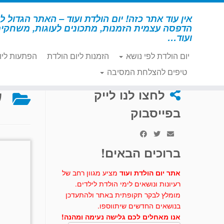
לג
תוכן
אין עוד אתר כזה! יום הולדת ועוד – האתר הגדול לי
הדפסה עצמית הזמנות, מתכונים לעוגות, משחקי
ועוד…
יום הולדת לפי נושא
הזמנות ליום הולדת
הפתעות ליו
דף הבית
»
רחוב סומסום
»
עוגות וכיבוד – רחוב סומסום
טיפים להצלחת המסיבה
ע
לחצו לנו לייק
בפייסבוק
ברוכים הבאים!
אתר יום הולדת ועוד
מציע מגוון רחב של
רעיונות ונושאים לימי הולדת לילדים.
מומלץ לבקר תקופתית באתר ולהתעדכן
בנושאים החדשים שיתווספו.
אנו מאחלים לכם גלישה נעימה ומהנה!