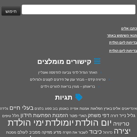
יפוש:
כתבו אלינו
תנאי השימוש באתר
בדיחות ליום הולדת
בדיחות ליום הולדת
קישורים מומלצים
האתר הגדול לדפי צביעה להדפסה ואונליין
טריוויה קידס – מבחר ענק של חידונים לקטנים ולגדולים
בריאותון – מגזין בריאות להורים וילדים
תגיות
בעלי חיים
אינדיאנים
אליס בארץ הפלאות
אמנות
אפייה
באטמן
בוב ספוג
בלונים
גלידה
חידון
הפתעות
דפי משחק
הזמנות
גליל נייר
דורה
הארי פוטר
חלל
טיפים
יום הולדת
יומולדת
ימי הולדת
טריוויה
יצירה
כיבוד
מדע
מוזיקה
מסביב לעולם
מסכות
לשבור את הקרח
כדורגל