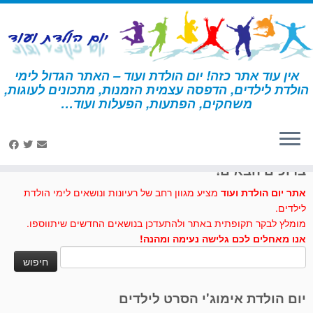
לג
תוכן
אין עוד אתר כזה! יום הולדת ועוד – האתר הגדול לימי
הולדת לילדים, הדפסה עצמית הזמנות, מתכונים לעוגות,
דף הבית
»
רקדנית
»
עוגות וכיבוד – רקדנית
משחקים, הפתעות, הפעלות ועוד…
לחצו לנו לייק בפייסבוק
ברוכים הבאים!
אתר יום הולדת ועוד
מציע מגוון רחב של רעיונות ונושאים לימי הולדת
לילדים.
מומלץ לבקר תקופתית באתר ולהתעדכן בנושאים החדשים שיתווספו.
אנו מאחלים לכם גלישה נעימה ומהנה!
חיפוש:
יום הולדת אימוג'י הסרט לילדים