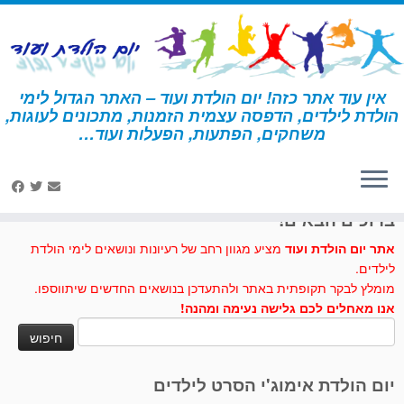
לג
תוכן
אין עוד אתר כזה! יום הולדת ועוד – האתר הגדול לימי
הולדת לילדים, הדפסה עצמית הזמנות, מתכונים לעוגות,
דף הבית
»
שוקולד
»
יצירה – שוקולד
משחקים, הפתעות, הפעלות ועוד…
לחצו לנו לייק בפייסבוק
ברוכים הבאים!
אתר יום הולדת ועוד
מציע מגוון רחב של רעיונות ונושאים לימי הולדת
לילדים.
מומלץ לבקר תקופתית באתר ולהתעדכן בנושאים החדשים שיתווספו.
אנו מאחלים לכם גלישה נעימה ומהנה!
חיפוש:
יום הולדת אימוג'י הסרט לילדים