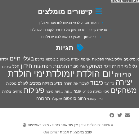
בדיחות ליום הולדת
קישורים מומלצים
האתר הגדול לדפי צביעה להדפסה ואונליין
טריוויה קידס – מבחר ענק של חידונים לקטנים ולגדולים
בריאותון – מגזין בריאות להורים וילדים
תגיות
בעלי חיים
אינדיאנים
אליס בארץ הפלאות
אמנות
אפייה
באטמן
בוב ספוג
בלונים
גלידה
חידון
הפתעות
דפי משחק
הזמנות
גליל נייר
דורה
הארי פוטר
חלל
טיפים
יום הולדת
יומולדת
ימי הולדת
טריוויה
יצירה
כיבוד
מדע
מוזיקה
מסביב לעולם
מסכות
לשבור את הקרח
כדורגל
פעילות
משחקים
עוגה
פיצה
פרחים
צלחת
ניסוי
נסיכה
ספורט
עוגות
עוגיות
רחוב סומסום
תחבורה
נייר
שוקולד
קאובוי
·
© 2026
יום הולדת ועוד | אין עוד אתר כזה!!!
·
מונע באמצעות
·
עוצב באמצעות
תבנית Customizr
·