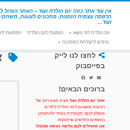
לג
תוכן
אין עוד אתר כזה! יום הולדת ועוד – האתר הגדול לי
הדפסה עצמית הזמנות, מתכונים לעוגות, משחקי
ועוד…
יום הולדת לפי נושא
הזמנות ליום הולדת
הפתעות ליו
דף הבית
»
אולימפיאדה
טיפים להצלחת המסיבה
א
לחצו לנו לייק
בפייסבוק
ברוכים הבאים!
אתר יום הולדת ועוד
מציע מגוון רחב של
רעיונות ונושאים לימי הולדת לילדים.
מומלץ לבקר תקופתית באתר ולהתעדכן
בנושאים החדשים שיתווספו.
אנו מאחלים לכם גלישה נעימה ומהנה!