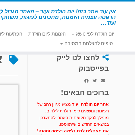
לג
תוכן
אין עוד אתר כזה! יום הולדת ועוד – האתר הגדול לי
הדפסה עצמית הזמנות, מתכונים לעוגות, משחקי
ועוד…
יום הולדת לפי נושא
הזמנות ליום הולדת
הפתעות ליו
דף הבית
»
אולף
טיפים להצלחת המסיבה
א
לחצו לנו לייק
בפייסבוק
ברוכים הבאים!
אתר יום הולדת ועוד
מציע מגוון רחב של
רעיונות ונושאים לימי הולדת לילדים.
מומלץ לבקר תקופתית באתר ולהתעדכן
בנושאים החדשים שיתווספו.
אנו מאחלים לכם גלישה נעימה ומהנה!