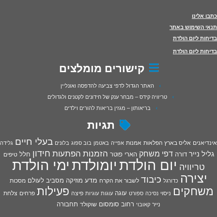
כתבו אלינו
תנאי השימוש באתר
בדיחות ליום הולדת
בדיחות ליום הולדת
קישורים מומלצים
האתר הגדול לדפי צביעה להדפסה ואונליין
טריוויה קידס – מבחר ענק של חידונים לקטנים ולגדולים
בריאותון – מגזין בריאות להורים וילדים
תגיות
בעלי חיים
אינדיאנים
אליס בארץ הפלאות
אמנות
אפייה
באטמן
בוב ספוג
בלונים
גלידה
חידון
הפתעות
דפי משחק
הזמנות
גליל נייר
דורה
הארי פוטר
חלל
טיפים
יום הולדת
יומולדת
ימי הולדת
טריוויה
יצירה
כיבוד
מדע
מוזיקה
מסביב לעולם
מסכות
לשבור את הקרח
כדורגל
פעילות
משחקים
עוגה
פיצה
פרחים
צלחת
ניסוי
נסיכה
ספורט
עוגות
עוגיות
רחוב סומסום
תחבורה
נייר
שוקולד
קאובוי