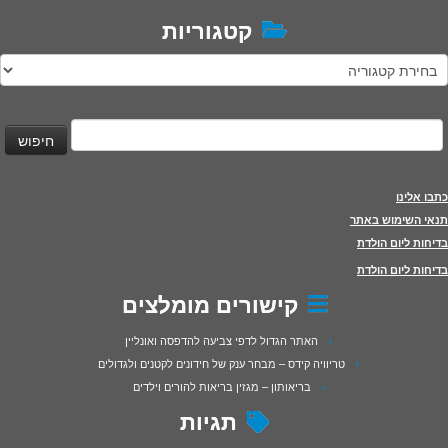
קטגוריות
טגוריות
יפוש:
כתבו אלינו
תנאי השימוש באתר
בדיחות ליום הולדת
בדיחות ליום הולדת
קישורים מומלצים
האתר הגדול לדפי צביעה להדפסה ואונליין
טריוויה קידס – מבחר ענק של חידונים לקטנים ולגדולים
בריאותון – מגזין בריאות להורים וילדים
תגיות