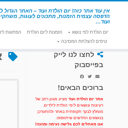
לג
תוכן
אין עוד אתר כזה! יום הולדת ועוד – האתר הגדול לי
הדפסה עצמית הזמנות, מתכונים לעוגות, משחקי
ועוד…
יום הולדת לפי נושא
הזמנות ליום הולדת
הפתעות ליו
דף הבית
»
איפור כלב
טיפים להצלחת המסיבה
א
לחצו לנו לייק
בפייסבוק
ברוכים הבאים!
אתר יום הולדת ועוד
מציע מגוון רחב של
רעיונות ונושאים לימי הולדת לילדים.
מומלץ לבקר תקופתית באתר ולהתעדכן
בנושאים החדשים שיתווספו.
אנו מאחלים לכם גלישה נעימה ומהנה!