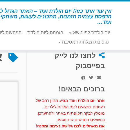
לג
תוכן
אין עוד אתר כזה! יום הולדת ועוד – האתר הגדול לי
הדפסה עצמית הזמנות, מתכונים לעוגות, משחקי
ועוד…
יום הולדת לפי נושא
הזמנות ליום הולדת
הפתעות ליו
דף הבית
»
איפור
טיפים להצלחת המסיבה
א
לחצו לנו לייק
בפייסבוק
ברוכים הבאים!
אתר יום הולדת ועוד
מציע מגוון רחב של
רעיונות ונושאים לימי הולדת לילדים.
מומלץ לבקר תקופתית באתר ולהתעדכן
בנושאים החדשים שיתווספו.
אנו מאחלים לכם גלישה נעימה ומהנה!