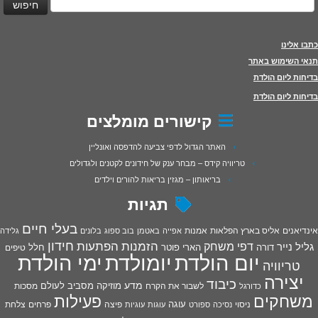
כתבו אלינו
תנאי השימוש באתר
בדיחות ליום הולדת
בדיחות ליום הולדת
קישורים מומלצים
האתר הגדול לדפי צביעה להדפסה ואונליין
טריוויה קידס – מבחר ענק של חידונים לקטנים ולגדולים
בריאותון – מגזין בריאות להורים וילדים
תגיות
בעלי חיים
אינדיאנים
אליס בארץ הפלאות
אמנות
אפייה
באטמן
בוב ספוג
בלונים
גלידה
חידון
הפתעות
דפי משחק
הזמנות
גליל נייר
דורה
הארי פוטר
חלל
טיפים
יום הולדת
יומולדת
ימי הולדת
טריוויה
יצירה
כיבוד
מדע
מוזיקה
מסביב לעולם
מסכות
לשבור את הקרח
כדורגל
פעילות
משחקים
עוגה
פיצה
פרחים
צלחת
ניסוי
נסיכה
ספורט
עוגות
עוגיות