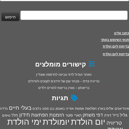
יפוש:
כתבו אלינו
תנאי השימוש באתר
בדיחות ליום הולדת
בדיחות ליום הולדת
קישורים מומלצים
האתר הגדול לדפי צביעה להדפסה ואונליין
טריוויה קידס – מבחר ענק של חידונים לקטנים ולגדולים
בריאותון – מגזין בריאות להורים וילדים
תגיות
בעלי חיים
אינדיאנים
אליס בארץ הפלאות
אמנות
אפייה
באטמן
בוב ספוג
בלונים
גלידה
חידון
הפתעות
דפי משחק
הזמנות
גליל נייר
דורה
הארי פוטר
חלל
טיפים
יום הולדת
יומולדת
ימי הולדת
טריוויה
יצירה