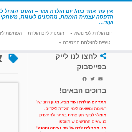
לג
תוכן
אין עוד אתר כזה! יום הולדת ועוד – האתר הגדול לי
הדפסה עצמית הזמנות, מתכונים לעוגות, משחקי
ועוד…
יום הולדת לפי נושא
הזמנות ליום הולדת
הפתעות ליו
דף הבית
»
ארצות הברית
טיפים להצלחת המסיבה
א
לחצו לנו לייק
בפייסבוק
ברוכים הבאים!
אתר יום הולדת ועוד
מציע מגוון רחב של
רעיונות ונושאים לימי הולדת לילדים.
מומלץ לבקר תקופתית באתר ולהתעדכן
בנושאים החדשים שיתווספו.
אנו מאחלים לכם גלישה נעימה ומהנה!