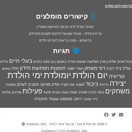
בדיחות ליום הולדת
קישורים מומלצים
האתר הגדול לדפי צביעה להדפסה ואונליין
טריוויה קידס – מבחר ענק של חידונים לקטנים ולגדולים
בריאותון – מגזין בריאות להורים וילדים
תגיות
בעלי חיים
אינדיאנים
אליס בארץ הפלאות
אמנות
אפייה
באטמן
בוב ספוג
בלונים
גלידה
חידון
הפתעות
דפי משחק
הזמנות
גליל נייר
דורה
הארי פוטר
חלל
טיפים
יום הולדת
יומולדת
ימי הולדת
טריוויה
יצירה
כיבוד
מדע
מוזיקה
מסביב לעולם
מסכות
לשבור את הקרח
כדורגל
פעילות
משחקים
עוגה
פיצה
פרחים
צלחת
ניסוי
נסיכה
ספורט
עוגות
עוגיות
רחוב סומסום
תחבורה
נייר
שוקולד
קאובוי
·
© 2026
יום הולדת ועוד | אין עוד אתר כזה!!!
·
מונע באמצעות
·
עוצב באמצעות
תבנית Customizr
·