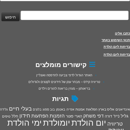
יפוש:
כתבו אלינו
תנאי השימוש באתר
בדיחות ליום הולדת
בדיחות ליום הולדת
קישורים מומלצים
האתר הגדול לדפי צביעה להדפסה ואונליין
טריוויה קידס – מבחר ענק של חידונים לקטנים ולגדולים
בריאותון – מגזין בריאות להורים וילדים
תגיות
בעלי חיים
אינדיאנים
אליס בארץ הפלאות
אמנות
אפייה
באטמן
בוב ספוג
בלונים
גלידה
חידון
הפתעות
דפי משחק
הזמנות
גליל נייר
דורה
הארי פוטר
חלל
טיפים
יום הולדת
יומולדת
ימי הולדת
טריוויה
יצירה