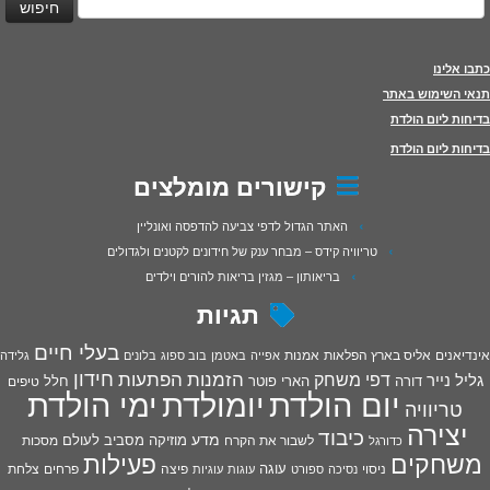
כתבו אלינו
תנאי השימוש באתר
בדיחות ליום הולדת
בדיחות ליום הולדת
קישורים מומלצים
האתר הגדול לדפי צביעה להדפסה ואונליין
טריוויה קידס – מבחר ענק של חידונים לקטנים ולגדולים
בריאותון – מגזין בריאות להורים וילדים
תגיות
בעלי חיים
אינדיאנים
אליס בארץ הפלאות
אמנות
אפייה
באטמן
בוב ספוג
בלונים
גלידה
חידון
הפתעות
דפי משחק
הזמנות
גליל נייר
דורה
הארי פוטר
חלל
טיפים
יום הולדת
יומולדת
ימי הולדת
טריוויה
יצירה
כיבוד
מדע
מוזיקה
מסביב לעולם
מסכות
לשבור את הקרח
כדורגל
פעילות
משחקים
עוגה
פיצה
פרחים
צלחת
ניסוי
נסיכה
ספורט
עוגות
עוגיות